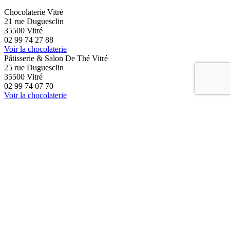
Chocolaterie Vitré
21 rue Duguesclin
35500 Vitré
02 99 74 27 88
Voir la chocolaterie
Pâtisserie & Salon De Thé Vitré
25 rue Duguesclin
35500 Vitré
02 99 74 07 70
Voir la chocolaterie
Chocolaterie Rennes
Grand Quartier
35760 Saint Grégoire
02 23 46 39 25
Voir la chocolaterie
Chocolaterie Vannes
17 rue Saint Vincent
56000 Vannes
02 97 47 19 65
Voir la chocolaterie
Chocolaterie Nantes
Pôle Sud
44115 Basse Goulaine
02 40 54 38 92