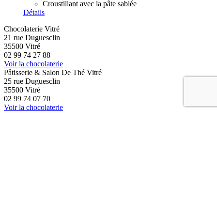
Croustillant avec la pâte sablée
Détails
Chocolaterie Vitré
21 rue Duguesclin
35500 Vitré
02 99 74 27 88
Voir la chocolaterie
Pâtisserie & Salon De Thé Vitré
25 rue Duguesclin
35500 Vitré
02 99 74 07 70
Voir la chocolaterie
Chocolaterie Rennes
Grand Quartier
35760 Saint Grégoire
02 23 46 39 25
Voir la chocolaterie
Chocolaterie Vannes
17 rue Saint Vincent
56000 Vannes
02 97 47 19 65
Voir la chocolaterie
Chocolaterie Nantes
Pôle Sud