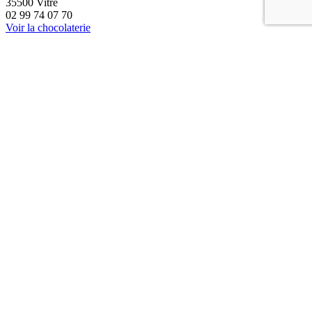
35500 Vitré
02 99 74 07 70
Voir la chocolaterie
Chocolaterie Rennes
Grand Quartier
35760 Saint Grégoire
02 23 46 39 25
Voir la chocolaterie
Chocolaterie Vannes
17 rue Saint Vincent
56000 Vannes
02 97 47 19 65
Voir la chocolaterie
Chocolaterie Nantes
Pôle Sud
44115 Basse Goulaine
02 40 54 38 92
Voir la chocolaterie
Chocolaterie Granville
69 rue Couraye
50400 Granville
02 33 49 68 73
Voir la chocolaterie