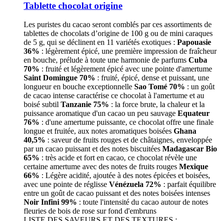
Tablette chocolat origine
Les puristes du cacao seront comblés par ces assortiments de
tablettes de chocolats d’origine de 100 g ou de mini caraques
de 5 g, qui se déclinent en 11 variétés exotiques :
Papouasie
36%
: légèrement épicé, une première impression de fraîcheur
en bouche, prélude à toute une harmonie de parfums
Cuba
70%
: fruité et légèrement épicé avec une pointe d'amertume
Saint Domingue 70%
: fruité, épicé, dense et puissant, une
longueur en bouche exceptionnelle
Sao Tomé 70%
: un goût
de cacao intense caractérise ce chocolat à l'amertume et au
boisé subtil
Tanzanie 75%
: la force brute, la chaleur et la
puissance aromatique d'un cacao un peu sauvage
Equateur
76%
: d'une amertume puissante, ce chocolat offre une finale
longue et fruitée, aux notes aromatiques boisées
Ghana
40,5%
: saveur de fruits rouges et de châtaignes, enveloppée
par un cacao puissant et des notes biscuitées
Madagascar Bio
65%
: très acide et fort en cacao, ce chocolat révèle une
certaine amertume avec des notes de fruits rouges
Mexique
66%
: Légère acidité, ajoutée à des notes épicées et boisées,
avec une pointe de réglisse
Vénézuela 72%
: parfait équilibre
entre un goût de cacao puissant et des notes boisées intenses
Noir Infini 99%
: toute l'intensité du cacao autour de notes
fleuries de bois de rose sur fond d'embruns
LISTE DES SAVEURS ET DES TEXTURES :