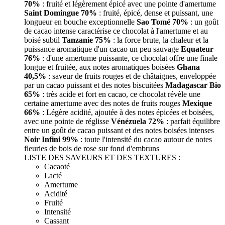
70%
: fruité et légèrement épicé avec une pointe d'amertume
Saint Domingue 70%
: fruité, épicé, dense et puissant, une
longueur en bouche exceptionnelle
Sao Tomé 70%
: un goût
de cacao intense caractérise ce chocolat à l'amertume et au
boisé subtil
Tanzanie 75%
: la force brute, la chaleur et la
puissance aromatique d'un cacao un peu sauvage
Equateur
76%
: d'une amertume puissante, ce chocolat offre une finale
longue et fruitée, aux notes aromatiques boisées
Ghana
40,5%
: saveur de fruits rouges et de châtaignes, enveloppée
par un cacao puissant et des notes biscuitées
Madagascar Bio
65%
: très acide et fort en cacao, ce chocolat révèle une
certaine amertume avec des notes de fruits rouges
Mexique
66%
: Légère acidité, ajoutée à des notes épicées et boisées,
avec une pointe de réglisse
Vénézuela 72%
: parfait équilibre
entre un goût de cacao puissant et des notes boisées intenses
Noir Infini 99%
: toute l'intensité du cacao autour de notes
fleuries de bois de rose sur fond d'embruns
LISTE DES SAVEURS ET DES TEXTURES :
Cacaoté
Lacté
Amertume
Acidité
Fruité
Intensité
Cassant