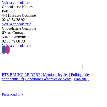
Voir la chocolaterie
Chocolaterie Nantes
Pôle Sud
44115 Basse Goulaine
02 40 54 38 92
Voir la chocolaterie
Chocolaterie Granville
69 rue Couraye
50400 Granville
02 33 49 68 73
Voir la chocolaterie
Accueil
Chocolats
Grignotage
Confiseries
Macarons
Thé / Café
Pâtisseries
Les boutiques
Actualités
Blog
Contact
Facebook
Instagram
0
ETS BRUNO LE DERF
|
Mentions légales
|
Politique de
confidentialité
|
Conditions Générales de Vente
|
Plan site
|
Page load link
Aller
en
haut