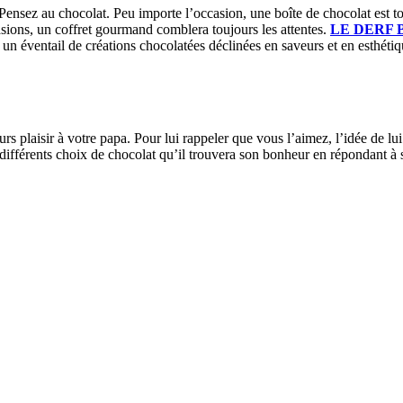
nsez au chocolat. Peu importe l’occasion, une boîte de chocolat est to
casions, un coffret gourmand comblera toujours les attentes.
LE DERF
n éventail de créations chocolatées déclinées en saveurs et en esthétique
urs plaisir à votre papa. Pour lui rappeler que vous l’aimez, l’idée de lu
différents choix de chocolat qu’il trouvera son bonheur en répondant à s
e envers votre mère est sans doute le chocolat, un véritable symbole d’a
olat artisanal de haute qualité
LE DERF BRUNO
. Faites personnalis
 soit pour un simple dîner, un mariage ou un baptême, vous retrouverez 
vités avec une délicieuse récompense en chocolat.
e