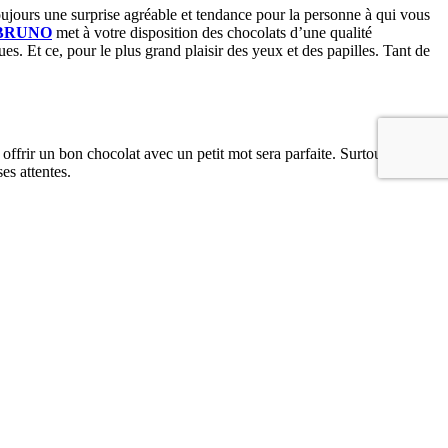
ujours une surprise agréable et tendance pour la personne à qui vous
 BRUNO
met à votre disposition des chocolats d’une qualité
s. Et ce, pour le plus grand plaisir des yeux et des papilles. Tant de
i offrir un bon chocolat avec un petit mot sera parfaite. Surtout lorsque
es attentes.
mour mais surtout un cadeau original. Quelle que soit l’occasion,
er vos coffrets cadeaux en rédigeant un petit message à votre chère
chez nous une vaste sélection de chocolats pouvant ravir les plus fins