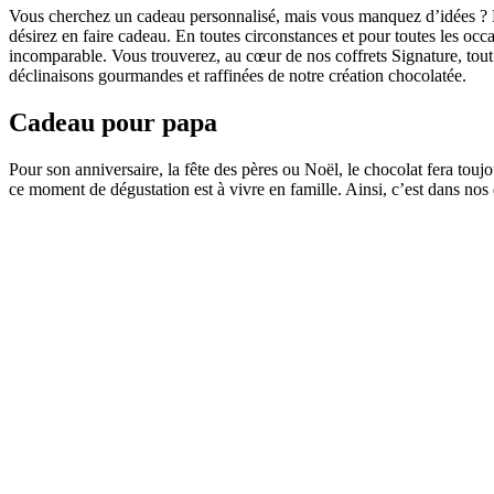
Vous cherchez un cadeau personnalisé, mais vous manquez d’idées ? Pe
désirez en faire cadeau. En toutes circonstances et pour toutes les oc
incomparable. Vous trouverez, au cœur de nos coffrets Signature, tout u
déclinaisons gourmandes et raffinées de notre création chocolatée.
Cadeau pour papa
Pour son anniversaire, la fête des pères ou Noël, le chocolat fera toujo
ce moment de dégustation est à vivre en famille. Ainsi, c’est dans nos 
Cadeau pour maman
La meilleure façon d’exprimer votre affection ainsi que votre gratitud
Noël, la fête des mères, les anniversaires, proposez le meilleur du choc
maman, nous veillons à le placer dans son coffret.
Cadeau pour les invités
Découvrez le cadeau approprié pour faire plaisir à vos invités. Que ce
gourmets. Faites confiance à
LE DERF BRUNO
et surprenez vos in
Cadeau pour votre homme ou votre femm